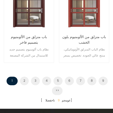
باب منزلق من الألومنيوم بلون
باب منزلق من الألومنيوم
الخشب
بتصميم فاخر
نظام الباب المنزلق الأوتوماتيكي،
نظام باب ألومنيوم بتصميم جديد
منتج عالي الجودة. تخصيص بسعر
للاستبدال من الشركة المصنعة
رخيص!
لمالك العلامة التجارية في الصين،
جيد للبيع بالجملة.
1
2
3
4
5
6
7
8
9
>>
تاحفصلا]
[ عومجم
9