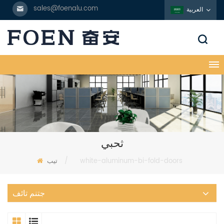
sales@foenalu.com
العربية
ثحبي
white-aluminum-bi-fold-doors
/
تيب
جتنم تائف