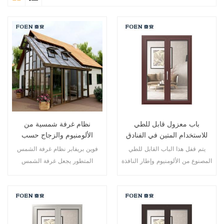
باب معزول قابل للطي
نظام غرفة شمسية من
للاستخدام المتين في الفنادق
الألومنيوم والزجاج حسب
المطلة على البحر
الطلب
يتم قفل هذا الباب القابل للطي
فوين بريفابر نظام غرفة الشمس
المصنوع من الألومنيوم وإطار النافذة
المتطور يجعل غرفة الشمس
في نقاط متعددة، أداء الختم
الخاصة بك أكثر ملاءمة وأكثر إنسانية
والسلامة ضد السرقة ممتاز. أنواع
وأكثر توافقًا.
مختلفة من الأبواب لتلبية الاحتياجات
المعمارية المختلفة.