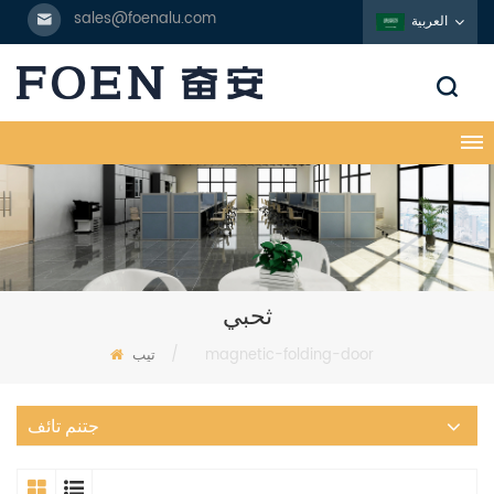
sales@foenalu.com
العربية
ثحبي
magnetic-folding-door
/
تيب
جتنم تائف