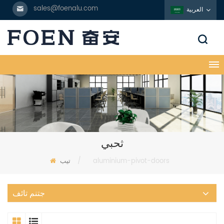
sales@foenalu.com
العربية
ثحبي
aluminium-pivot-doors
/
تيب
جتنم تائف