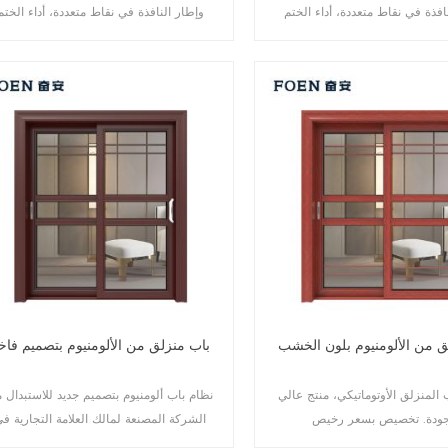
افذة في نقاط متعددة، أداء الختم
وإطار النافذة في نقاط متعددة، أداء الختم
د السرقة ممتاز. أنواع مختلفة من
والسلامة ضد السرقة ممتاز. أنواع مختلفة م
الأبواب لتلبية الاحتياجات المعمارية المختلف
ق من الألومنيوم بلون الخشب
باب منزلق من الألومنيوم بتصميم فاخ
 المنزلق الأوتوماتيكي، منتج عالي
نظام باب ألومنيوم بتصميم جديد للاستبدال 
الشركة المصنعة لمالك العلامة التجارية ف
الصين، جيد للبيع بالجملة.