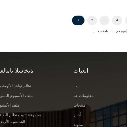
1
2
3
4
فصلا]
[ عومجم
5
انعبات
ةنخاسلا تامالعل
بيت
نظام نوافذ الألومنيو
معلومات عنا
ملف الألمنيوم المبثو
منتجات
ملف الألمنيو
أخبار
مجموعة تثبيت نظام الطاق
الشمسية الأرض
مدونة