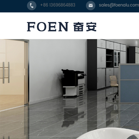
+86 13696864883
sales@foenalu.com