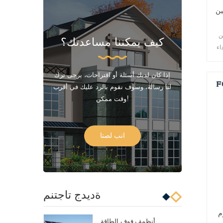
ين
ن
كيف يمكننا مساعدتك؟
اء
لفة
إذا كان لديك أسئلة أو اقتراحات، يرجى ترك
لنا رسالة، وسوف نقوم بالرد عليك في أقرب
وقت ممكن!
انب لصتا
ةديدج تاجتنم
م
أنظمة رفوف الطاقة