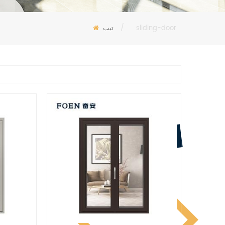
sliding-door
/
تيب