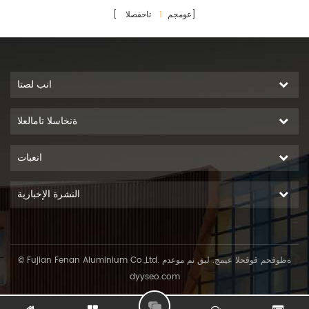
تاحفصلا]
[ عومجم
1
انب لصتا
ةنخاسلا تامالعلا
انعبات
النشرة الإخبارية
© Fujian Fenan Aluminium Co.,Ltd. ةظوفحم قوقحلا عيمج. لبق نم موعدم
dyyseo.com
L