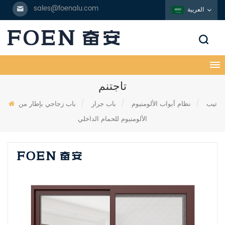
sales@foenalu.com
العربية
تاجتنم
تيب
/
نظام أبواب الألومنيوم
/
باب جرار
/
باب زجاجي بإطار من
الألومنيوم للحمام الداخلي