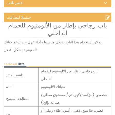
جتنم تائف
جتنملا ليصافت
باب زجاجي بإطار من الألومنيوم للحمام
الداخلي
يمكن استخدام هذا الباب بشكل متين وله أداء عزل جيد لدعم حياتك
المعيشية بشكل أفضل.
باب زجاجي بإطار من الألومنيوم للحمام
اسم المنتج:
الداخلي
سبائك الألومنيوم
مادة:
مخصص (مؤكسد/كهربائي/
مسحوق مطلي/
معالجة السطح:
طباعة
،إلخ.)
فضي، شامبيج، ذهبي، أسود، طلاء رملي أو
لون: