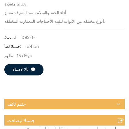
نقاط متعددة،
أداء الختم والسلامة ضد السرقة ممتاز.
أنواع مختلفة من الأبواب لتلبية الاحتياجات المعمارية المختلفة.
D93-1-
.ال دنبلا:
fuzhou
جتنملا لصأ:
15 days
ةلهم:
نآلا لاصتالا
جتنم تائف
جتنملا ليصافت