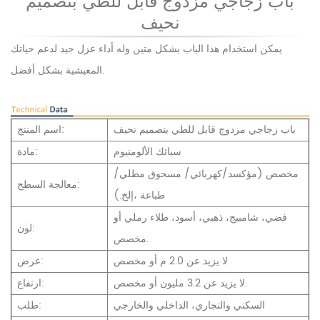
باب زجاجي مزدوج قابل للطي بتصميم
نحيف
يمكن استخدام هذا الباب بشكل متين وله أداء عزل جيد لدعم حياتك
المعيشية بشكل أفضل.
باب زجاجي مزدوج قابل للطي بتصميم نحيف
اسم المنتج:
سبائك الألومنيوم
مادة:
مخصص (مؤكسد/كهربائي/
مسحوق مطلي/
معالجة السطح:
طباعة
،إلخ.)
فضي، شامبيج، ذهبي، أسود، طلاء رملي أو
لون:
مخصص.
لا يزيد عن 2.0 م أو مخصص
عرض:
لا يزيد عن 3.2 مليون أو مخصص.
ارتفاع:
السكني والتجاري، الداخلي والخارجي
طلب: