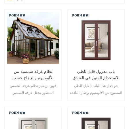
باب معزول قابل للطي
نظام غرفة شمسية من
للاستخدام المتين في الفنادق
الألومنيوم والزجاج حسب
المطلة على البحر
الطلب
يتم قفل هذا الباب القابل للطي
فوين بريفابر نظام غرفة الشمس
المصنوع من الألومنيوم وإطار النافذة
المتطور يجعل غرفة الشمس
في نقاط متعددة، أداء الختم
الخاصة بك أكثر ملاءمة وأكثر إنسانية
والسلامة ضد السرقة ممتاز. أنواع
وأكثر توافقًا.
مختلفة من الأبواب لتلبية الاحتياجات
المعمارية المختلفة.