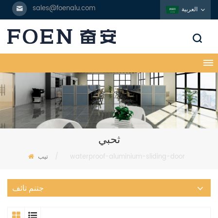
sales@foenalu.com
العربية
ثحبي
waterproof-aluminium-sliding-door
/
تيب
جتنم تائف