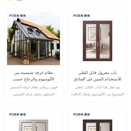
باب معزول قابل للطي
نظام غرفة شمسية من
للاستخدام المتين في الفنادق
الألومنيوم والزجاج حسب
المطلة على البحر
الطلب
يتم قفل هذا الباب القابل للطي
فوين بريفابر نظام غرفة الشمس
المصنوع من الألومنيوم وإطار النافذة
المتطور يجعل غرفة الشمس
في نقاط متعددة، أداء الختم
الخاصة بك أكثر ملاءمة وأكثر إنسانية
والسلامة ضد السرقة ممتاز. أنواع
وأكثر توافقًا.
مختلفة من الأبواب لتلبية الاحتياجات
المعمارية المختلفة.