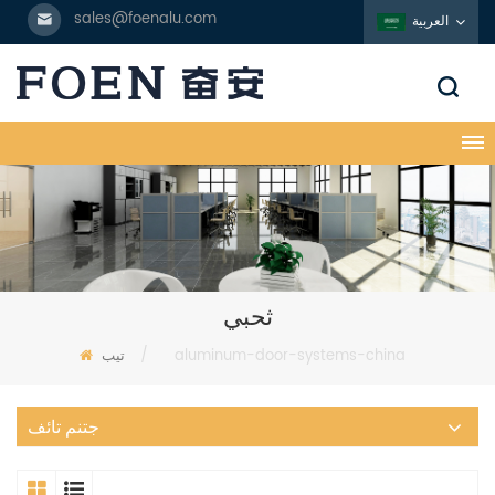
sales@foenalu.com
العربية
ثحبي
aluminum-door-systems-china
/
تيب
جتنم تائف