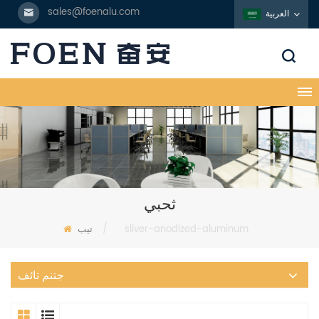
sales@foenalu.com
العربية
ثحبي
sliver-anodized-aluminum
/
تيب
جتنم تائف