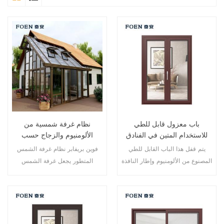
باب معزول قابل للطي
نظام غرفة شمسية من
للاستخدام المتين في الفنادق
الألومنيوم والزجاج حسب
المطلة على البحر
الطلب
يتم قفل هذا الباب القابل للطي
فوين بريفابر نظام غرفة الشمس
المصنوع من الألومنيوم وإطار النافذة
المتطور يجعل غرفة الشمس
في نقاط متعددة، أداء الختم
الخاصة بك أكثر ملاءمة وأكثر إنسانية
والسلامة ضد السرقة ممتاز. أنواع
وأكثر توافقًا.
مختلفة من الأبواب لتلبية الاحتياجات
المعمارية المختلفة.