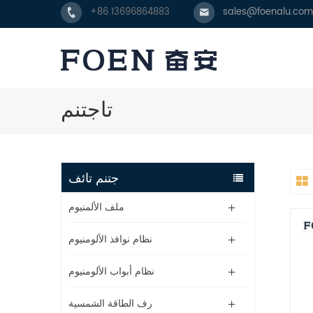
+86 13696864883
sales@foenalu.com
تاجتنم
جتنم تائف
ملف الألمنيوم
نظام نوافذ الألومنيوم
نظام أبواب الألومنيوم
رف الطاقة الشمسية