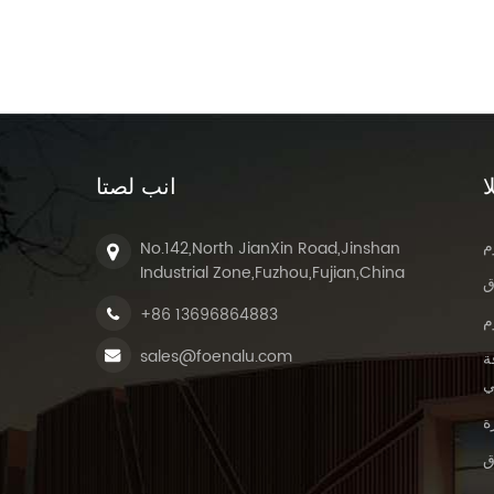
ا
انب لصتا
م
No.142,North JianXin Road,Jinshan
Industrial Zone,Fuzhou,Fujian,China
ق
+86 13696864883
م
sales@foenalu.com
ة
ي
ة
ق