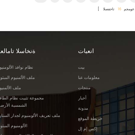
ا]
[ عومجم
16
انعبات
ةنخاسلا تامالعل
بيت
نظام نوافذ الألومنيو
معلومات عنا
ملف الألمنيوم المبثو
منتجات
ملف الألمنيو
أخبار
مجموعة تثبيت نظام الطاق
الشمسية الأرض
مدونة
ملف تعريف الألومنيوم لجدار الستار
خريطة الموقع
الألومنيوم المبثو
إكس إم إل