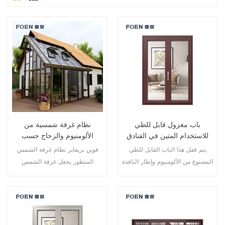
باب معزول قابل للطي
نظام غرفة شمسية من
للاستخدام المتين في الفنادق
الألومنيوم والزجاج حسب
المطلة على البحر
الطلب
يتم قفل هذا الباب القابل للطي
فوين بريفابر نظام غرفة الشمس
المصنوع من الألومنيوم وإطار النافذة
المتطور يجعل غرفة الشمس
في نقاط متعددة، أداء الختم
الخاصة بك أكثر ملاءمة وأكثر إنسانية
والسلامة ضد السرقة ممتاز. أنواع
وأكثر توافقًا.
مختلفة من الأبواب لتلبية الاحتياجات
المعمارية المختلفة.