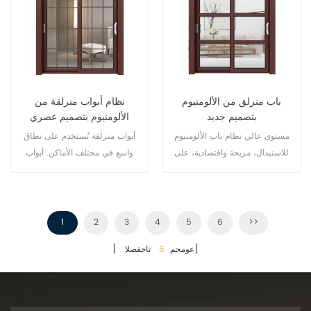
باب منزلق من الألومنيوم
نظام أبواب منزلقة من
بتصميم جديد
الألومنيوم بتصميم عصري
مستوى عالي نظام باب الألومنيوم
أبواب منزلقة تُستخدم على نطاق
للاستبدال، مريحة واقتصادية، على
واسع في مختلف الأماكن. أبواب
الطراز الألماني.
فناء، أبواب فاخرة، مثالية للبناء
الجديد والاستبدال.
1
2
3
4
5
6
>>
تاحفصلا]
[ عومجم
6