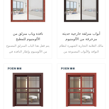
أبواب منزلقة خارجية حديثة
نافذة وباب منزلق من
مزخرفة من الألومنيوم
الألومنيوم للمطبخ
مالك العلامة التجارية الشهيرة لنظام
يتم قفل هذا الباب المنزلق المصنوع
النوافذ والأبواب المصنوعة من
من الألومنيوم وإطار النافذة في
الألومنيوم، تصميم جديد، أسلوب
نقاط متعددة، أداء الختم والسلامة
جديد، تطوير جديد.
ضد السرقة ممتاز. أنواع مختلفة من
الأبواب لتلبية الاحتياجات المعمارية
المختلفة