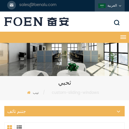
sales@foenalu.com
العربية
ثحبي
custom-sliding-windows
/
تيب
جتنم تائف