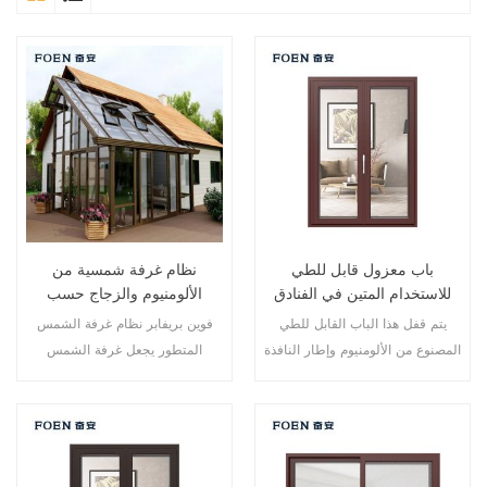
باب معزول قابل للطي
نظام غرفة شمسية من
للاستخدام المتين في الفنادق
الألومنيوم والزجاج حسب
المطلة على البحر
الطلب
يتم قفل هذا الباب القابل للطي
فوين بريفابر نظام غرفة الشمس
المصنوع من الألومنيوم وإطار النافذة
المتطور يجعل غرفة الشمس
في نقاط متعددة، أداء الختم
الخاصة بك أكثر ملاءمة وأكثر إنسانية
والسلامة ضد السرقة ممتاز. أنواع
وأكثر توافقًا.
مختلفة من الأبواب لتلبية الاحتياجات
المعمارية المختلفة.