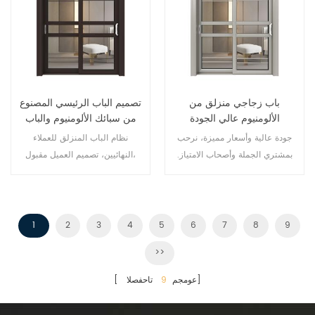
باب زجاجي منزلق من
تصميم الباب الرئيسي المصنوع
الألومنيوم عالي الجودة
من سبائك الألومنيوم والباب
الزجاجي المنزلق
جودة عالية وأسعار مميزة، نرحب
نظام الباب المنزلق للعملاء
بمشتري الجملة وأصحاب الامتياز.
النهائيين، تصميم العميل مقبول،
نقدم لكم أفضل أبواب الألمنيوم
المنزلقة!
1
2
3
4
5
6
7
8
9
>>
تاحفصلا]
[ عومجم
9