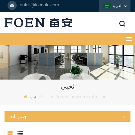
sales@foenalu.com
العربية
ثحبي
custom-aluminum-extrusions
/
تيب
جتنم تائف