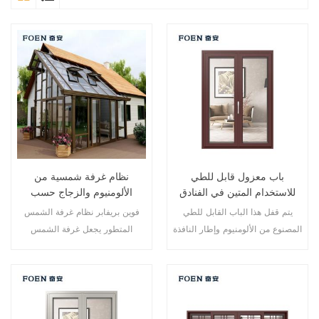
باب معزول قابل للطي
نظام غرفة شمسية من
للاستخدام المتين في الفنادق
الألومنيوم والزجاج حسب
المطلة على البحر
الطلب
يتم قفل هذا الباب القابل للطي
فوين بريفابر نظام غرفة الشمس
المصنوع من الألومنيوم وإطار النافذة
المتطور يجعل غرفة الشمس
في نقاط متعددة، أداء الختم
الخاصة بك أكثر ملاءمة وأكثر إنسانية
والسلامة ضد السرقة ممتاز. أنواع
وأكثر توافقًا.
مختلفة من الأبواب لتلبية الاحتياجات
المعمارية المختلفة.