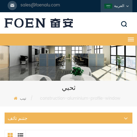
sales@foenalu.com
العربية
ثحبي
construction-aluminium-profile-window
/
تيب
جتنم تائف