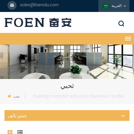
sales@foenalu.com
العربية
ثحبي
building-material-extrusion-aluminum-profile
/
تيب
جتنم تائف