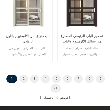
تصميم الباب الرئيسي المصنوع
باب منزلق من الألومنيوم باللون
من سبائك الألومنيوم والباب
الرمادي
الزجاجي المنزلق
نظام الباب المنزلق للعملاء
نظام الباب المنزلق الشهير من
النهائيين، تصميم العميل مقبول،
الصين، مع المعايير والأسلوب
الألماني، ومبيعات ساخنة في الاتحاد
الأوروبي والولايات المتحدة الأمريكية.
1
2
3
4
5
6
7
8
9
>>
تاحفصلا]
[ عومجم
9