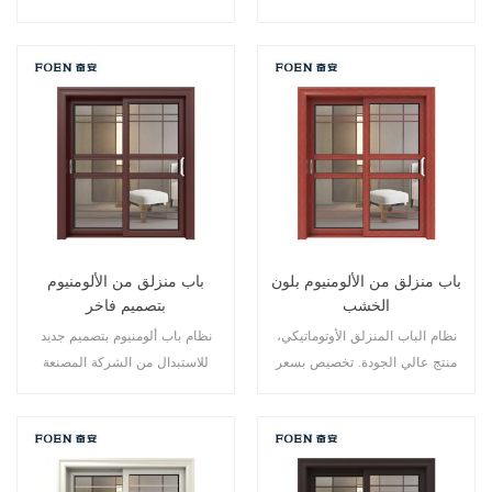
الألومنيوم، تصميم جديد، أسلوب
نقاط متعددة، أداء الختم والسلامة
جديد، تطوير جديد.
ضد السرقة ممتاز. أنواع مختلفة من
الأبواب لتلبية الاحتياجات المعمارية
المختلفة.
باب منزلق من الألومنيوم بلون
باب منزلق من الألومنيوم
الخشب
بتصميم فاخر
نظام الباب المنزلق الأوتوماتيكي،
نظام باب ألومنيوم بتصميم جديد
منتج عالي الجودة. تخصيص بسعر
للاستبدال من الشركة المصنعة
رخيص!
لمالك العلامة التجارية في الصين،
جيد للبيع بالجملة.