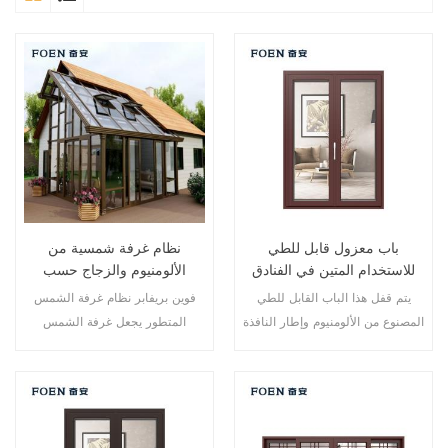
باب معزول قابل للطي
نظام غرفة شمسية من
للاستخدام المتين في الفنادق
الألومنيوم والزجاج حسب
المطلة على البحر
الطلب
يتم قفل هذا الباب القابل للطي
فوين بريفابر نظام غرفة الشمس
المصنوع من الألومنيوم وإطار النافذة
المتطور يجعل غرفة الشمس
في نقاط متعددة، أداء الختم
الخاصة بك أكثر ملاءمة وأكثر إنسانية
والسلامة ضد السرقة ممتاز. أنواع
وأكثر توافقًا.
مختلفة من الأبواب لتلبية الاحتياجات
المعمارية المختلفة.