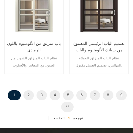
تصميم الباب الرئيسي المصنوع
باب منزلق من الألومنيوم باللون
من سبائك الألومنيوم والباب
الرمادي
الزجاجي المنزلق
نظام الباب المنزلق للعملاء
نظام الباب المنزلق الشهير من
النهائيين، تصميم العميل مقبول،
الصين، مع المعايير والأسلوب
الألماني، ومبيعات ساخنة في الاتحاد
الأوروبي والولايات المتحدة الأمريكية.
1
2
3
4
5
6
7
8
9
>>
تاحفصلا]
[ عومجم
9