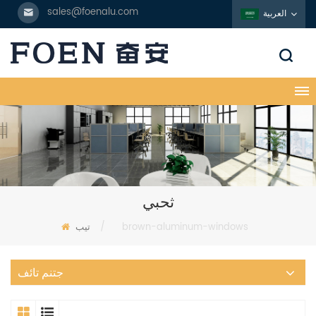
sales@foenalu.com
العربية
ثحبي
brown-aluminum-windows
/
تيب
جتنم تائف