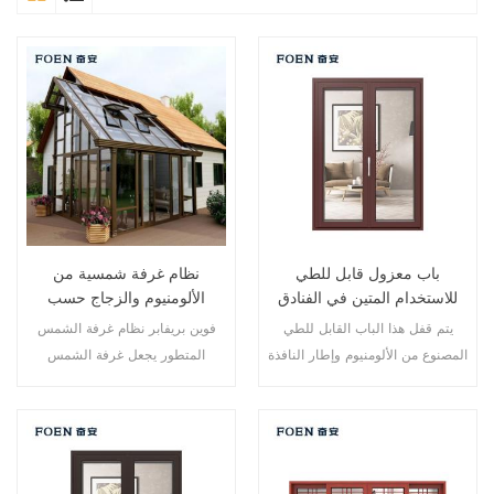
باب معزول قابل للطي
نظام غرفة شمسية من
للاستخدام المتين في الفنادق
الألومنيوم والزجاج حسب
المطلة على البحر
الطلب
يتم قفل هذا الباب القابل للطي
فوين بريفابر نظام غرفة الشمس
المصنوع من الألومنيوم وإطار النافذة
المتطور يجعل غرفة الشمس
في نقاط متعددة، أداء الختم
الخاصة بك أكثر ملاءمة وأكثر إنسانية
والسلامة ضد السرقة ممتاز. أنواع
وأكثر توافقًا.
مختلفة من الأبواب لتلبية الاحتياجات
المعمارية المختلفة.