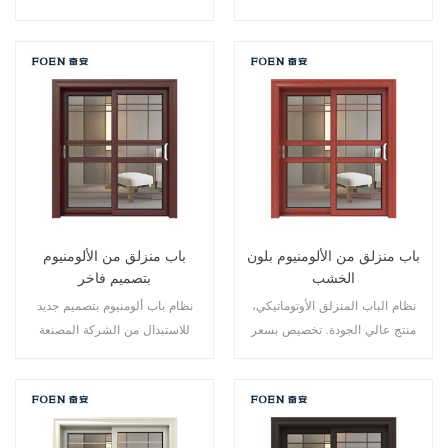
الألومنيوم، تصميم جديد، أسلوب
نقاط متعددة، أداء الختم والسلامة
جديد، تطوير جديد.
ضد السرقة ممتاز. أنواع مختلفة من
الأبواب لتلبية الاحتياجات المعمارية
المختلفة.
باب منزلق من الألومنيوم بلون
باب منزلق من الألومنيوم
الخشب
بتصميم فاخر
نظام الباب المنزلق الأوتوماتيكي،
نظام باب ألومنيوم بتصميم جديد
منتج عالي الجودة. تخصيص بسعر
للاستبدال من الشركة المصنعة
رخيص!
لمالك العلامة التجارية في الصين،
جيد للبيع بالجملة.