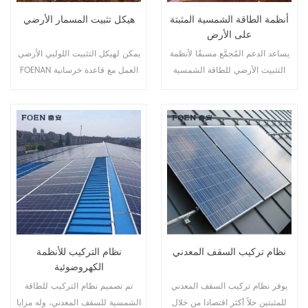
أنظمة الطاقة الشمسية المثبتة
هيكل تثبيت المسمار الأرضي
على الأرض
يساعد الدعم المُجمَّع مسبقًا لأنظمة
يمكن لهيكل التثبيت اللولبي الأرضي
التثبيت الأرضي للطاقة الشمسية
FOENAN العمل مع قاعدة خرسانية
على توفير تكاليف العمالة وتقصير
أو برغي أرضي اعتمادًا على حالة
وقت التثبيت.
التربة المختلفة.
نظام تركيب السقف المعدني
نظام التركيب للأنظمة
الكهروضوئية
يوفر نظام تركيب السقف المعدني
تم تصميم نظام التركيب للطاقة
للمثبتين حلاً أكثر اقتصادا من خلال
الشمسية للسقف المعدني، وله مزايا