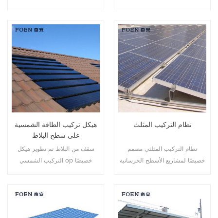
التثبيت السريع والبنية الأكثر أمانًا.
مثل سهولة التجميع، وإمدادات
الطاقة الهائلة، والثبات قريباً.
نظام التركيب المثلث
هيكل تركيب الطاقة الشمسية
على سطح البلاط
نظام التركيب المثلثي مصمم
سقف من البلاط تم تطوير هيكل
خصيصًا لمشاريع الأسطح الخرسانية
التركيب الشمسي op خصيصًا
المسلحة. وهو محطة طاقة خضراء
للتركيبات الشمسية على الأسطح
قابلة للتعديل، تُلبي احتياجات المبنى
السكنية والتجارية.
بالكامل من الطاقة.