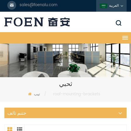
sales@foenalu.com
العربية
ثحبي
roof-mounting-brackets
/
تيب
جتنم تائف