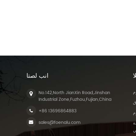
ا
انب لصتا
م
No.142,North JianXin Road,Jinshan
Industrial Zone,Fuzhou,Fujian,China
ق
+86 13696864883
م
sales@foenalu.com
ة
ي