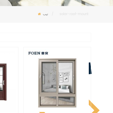
solar-roof-mount
/
تيب