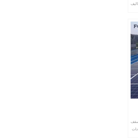
اليف
لسقف
دات