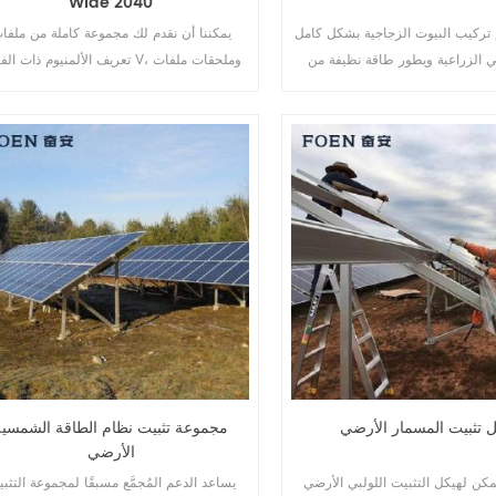
Wide 2040
 تركيب البيوت الزجاجية بشكل كامل
يمكننا أن نقدم لك مجموعة كاملة من ملفا
ي الزراعية ويطور طاقة نظيفة من
تعريف الألمنيوم ذات الفتحة V، وملحقات 
تعريف الألمنيوم ذات السحابات.
 تثبيت المسمار الأرضي
مجموعة تثبيت نظام الطاقة الشمسية
الأرضي
مكن لهيكل التثبيت اللولبي الأرضي FOENAN
يساعد الدعم المُجمَّع مسبقًا لمجموعة التثب