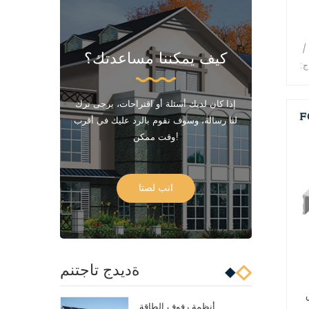
/
كيف يمكننا مساعدتك؟
ج:
إذا كان لديك أسئلة أو اقتراحات، يرجى ترك
لنا رسالة، وسوف نقوم بالرد عليك في أقرب
وقت ممكن!
انب لصتا
ةديدج تاجتنم
أنظمة رفوف الطاقة