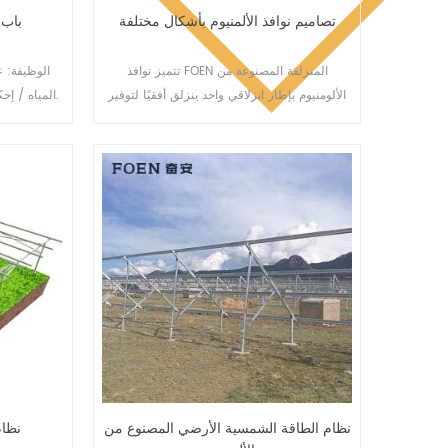
تصاميم نوافذ الألمنيوم بأشكال مختلفة
باب 
تتميز نوافذ FOEN المنزلقة المصنوعة من
الوظيفة: 
الألومنيوم بإطار انزلاقي واحد ينزلق أفقيًا لتوفير
المياه / إحكام غلق الهواء. الزجاج: حسب طلبك.
تهوية كاملة من الأعلى إلى الأسفل. ولأن الإطار لا
ينفتح للخارج، فهو خيار ممتاز للغرف المطلة على
الممرات أو الشرفات أو الأسطح، وهي نافذتنا
المنزلقة القابلة للتخصيص بالكامل.
نظام الطاقة الشمسية الأرضي المصنوع من
نظام