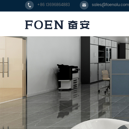
+86 13696864883
sales@foenalu.com