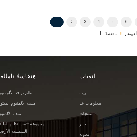
1
2
3
4
5
6
فصلا]
[ عومجم
9
انعبات
ةنخاسلا تامالعل
بيت
نظام نوافذ الألومنيو
معلومات عنا
ملف الألمنيوم المبثو
منتجات
ملف الألمنيو
أخبار
مجموعة تثبيت نظام الطاق
الشمسية الأرض
مدونة