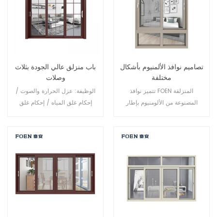
تصاميم نوافذ الألمنيوم بأشكال
باب منزلق عالي الجودة بثلاث
مختلفة
وصلات
تتميز نوافذ FOEN المنزلقة
الوظيفة: عزل الحرارة والصوت /
المصنوعة من الألومنيوم بإطار
إحكام غلق المياه / إحكام غلق
انزلاقي واحد ينزلق أفقيًا لتوفير
الهواء. الزجاج: حسب طلبك.
تهوية كاملة من الأعلى إلى الأسفل.
ولأن الإطار لا ينفتح للخارج، فهو
خيار ممتاز للغرف المطلة على
الممرات أو الشرفات أو الأسطح،
وهي نافذتنا المنزلقة القابلة
للتخصيص بالكامل.