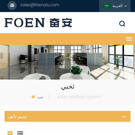
sales@foenalu.com
العربية
ثحبي
solar-racking-system
/
تيب
جتنم تائف