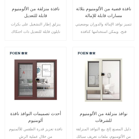
نافذة فضية من الألومنيوم بثلاثة
نافذة منزلقة من الألومنيوم
مسارات قابلة للإمالة
قابلة للتعديل
تتميز نوافذ الإمالة والدوران بوضعيتي
ينزلق إطار التشغيل على بكرات
فتح، ويمكن استخدامها كنافذة
نايلون قابلة للتعديل ذات احتكاك
منزلقة أو نافذة هوبر. تتيح فتحة
منخفض، على طول مسار من
المنزلقة أقصى دوران للهواء
الألومنيوم، مما يوفر عملية فتح
وسهولة التنظيف، بينما تسمح فتحة
وإغلاق سلسة. النوافذ المنزلقة
الإمالة بدخول الهواء في الأحوال
محكمة الغلق حول الإطار لمنع دخول
الجوية السيئة.
الغبار والماء، وتتميز بإطارات
متشابكة لزيادة متانة النافذة.
نوافذ منزلقة من الألومنيوم
أحدث تصميمات النوافذ نافذة
للشرفات
ألومنيوم
دليل المصنع إلخ بيع النوافذ المنزلقة
نافذة تعزيز قدرة الطقس للألمنيوم
من الألومنيوم، ملفات تعريف سبائك
من خلال عملية الرش