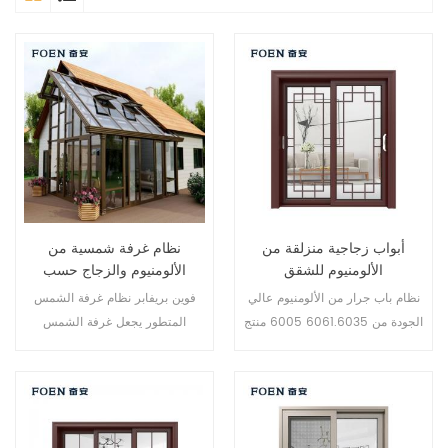
أبواب زجاجية منزلقة من
نظام غرفة شمسية من
الألومنيوم للشقق
الألومنيوم والزجاج حسب
الطلب
نظام باب جرار من الألومنيوم عالي
فوين بريفابر نظام غرفة الشمس
الجودة من 6061.6035 6005 منتج
المتطور يجعل غرفة الشمس
جديد لعام 2019، مناسب للعملاء
الخاصة بك أكثر ملاءمة وأكثر إنسانية
المتوسطين والراقيين
وأكثر توافقًا.