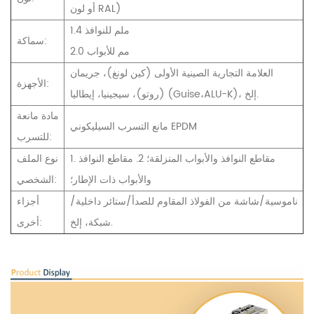
أو لون RAL)
1.4 ملم للنوافذ
سماكة:
2.0 مم للأبواب
العلامة التجارية الصينية الأولى (كين لونغ)، جريمان
الأجهزة:
(روتو)، سيجينيا، إيطاليا (Guise،ALU-K)، إلخ.
مادة مانعة
مانع التسرب السيليكوني EPDM
للتسرب:
1. مقاطع النوافذ والأبواب المنزلقة؛ 2. مقاطع النوافذ
نوع الملف
والأبواب ذات الإطار؛
الشخصي:
ناموسية/شاشة من الفولاذ المقاوم للصدأ/ستائر داخلية/
أجزاء
شبكة، إلخ.
أخرى: