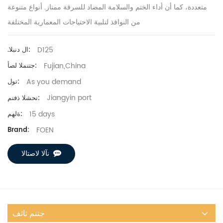
متعددة، كما أن أداء الختم والسلامة المضاد للسرقة ممتاز.
أنواع متنوعة
من النوافذ لتلبية الاحتياجات المعمارية المختلفة
D125
.ال دنبلا:
Fujian,China
جتنملا لصأ:
As you demand
نول:
Jiangyin port
نحشلا ذفنم:
15 days
ةلهم:
FOEN
Brand:
نآلا لاصتالا
جتنم تائف