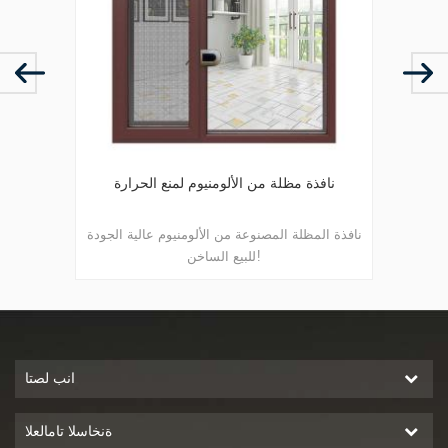
نافذة مظلة من الألومنيوم لمنع الحرارة
أحد
نافذة المظلة المصنوعة من الألومنيوم عالية الجودة
نافذة تع
للبيع الساخن!
الرش
الكهروست
الصحة
للألم
انب لصتا
ةنخاسلا تامالعلا