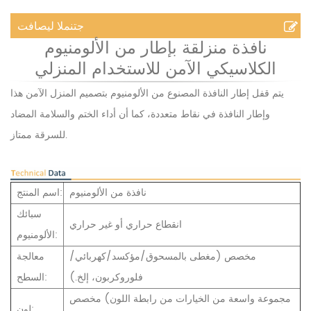
جتنملا ليصافت
نافذة منزلقة بإطار من الألومنيوم
الكلاسيكي الآمن للاستخدام المنزلي
يتم قفل إطار النافذة المصنوع من الألومنيوم بتصميم المنزل الآمن هذا
وإطار النافذة في نقاط متعددة، كما أن أداء الختم والسلامة المضاد
للسرقة ممتاز.
نافذة من الألومنيوم
اسم المنتج:
سبائك
انقطاع حراري أو غير حراري
الألومنيوم:
مخصص (مغطى بالمسحوق/مؤكسد/كهربائي/
معالجة
فلوروكربون، إلخ.)
السطح:
مخصص (مجموعة واسعة من الخيارات من رابطة اللون
لون: