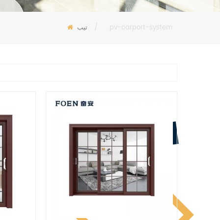
pv-carport-system
/
تيب