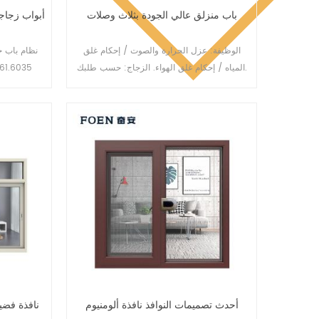
باب منزلق عالي الجودة بثلاث وصلات
أبواب زجاج
الوظيفة: عزل الحرارة والصوت / إحكام غلق
نظام باب ج
المياه / إحكام غلق الهواء. الزجاج: حسب طلبك.
مناسب 
أحدث تصميمات النوافذ نافذة ألومنيوم
نافذة فضية