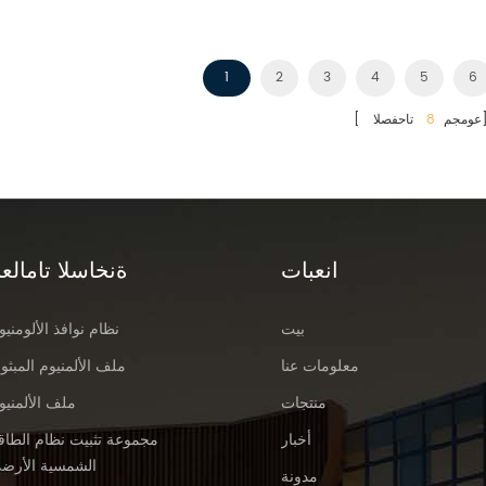
وقابلية لحام أفضل من أنابيب الألومنيوم المر
الأخرى، ولكنه أقل مت
بمقاومة عالية للتآكل، وتُستخدم عادةً في
1
2
3
4
5
6
التطبيقات الإنشائية الخارجية، مثل درابزين
فصلا]
[ عومجم
8
وزخارف أنابيب الألومنيوم.
انعبات
ةنخاسلا تامالعل
بيت
نظام نوافذ الألومنيو
معلومات عنا
ملف الألمنيوم المبثو
منتجات
ملف الألمنيو
أخبار
مجموعة تثبيت نظام الطاق
الشمسية الأرض
مدونة