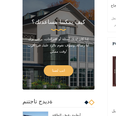
جاج
جعل
كيف يمكننا مساعدتك؟
ر
إذا كان لديك أسئلة أو اقتراحات، يرجى ترك
لنا رسالة، وسوف نقوم بالرد عليك في أقرب
وقت ممكن!
انب لصتا
ةديدج تاجتنم
يل
أنظمة رفوف الطاقة