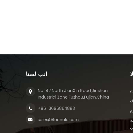
بعة
انة. أما سبيكة 6063، فتتميز
ا
انب لصتا
م
No.142,North JianXin Road,Jinshan
Industrial Zone,Fuzhou,Fujian,China
ق
+86 13696864883
م
sales@foenalu.com
ة
ي