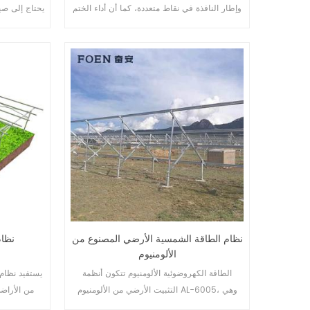
وإطار النافذة في نقاط متعددة، كما أن أداء الختم
يحتاج إلى صيا
والسلامة المضاد للسرقة ممتاز. أنواع متنوعة من
وجه العناص
النوافذ لتلبية الاحتياجات المعمارية المختلفة
شكل أو حج
نظام الطاقة الشمسية الأرضي المصنوع من
نظام
الألومنيوم
الطاقة الكهروضوئية الألومنيوم تتكون أنظمة
يستفيد نظام
التثبيت الأرضي من الألومنيوم AL-6005، وهي
من الأراض
خفيفة الوزن مع ضمان قدرة ممتازة على مقاومة
الشمس، مما يوفر مستقبلًا أنظف للبشر.