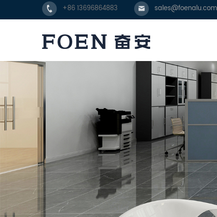
+86 13696864883
sales@foenalu.com