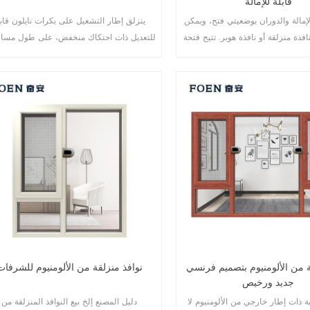
قابلة للإمالة
الإمالة والدوران بوضعيتي فتح، ويمكن
ينزلق إطار التشغيل على بكرات نايلون قابل
فذة منزلقة أو نافذة هوبر. تتيح فتحة
للتعديل ذات احتكاك منخفض، على طول مسار
صى دوران للهواء وسهولة التنظيف،
الألومنيوم، مما يوفر عملية فتح وإغلاق سلس
تحة الإمالة بدخول الهواء في الأحوال
النوافذ المنزلقة محكمة الغلق حول الإطار لم
الجوية السيئة.
دخول الغبار والماء، وتتميز بإطارات متشابك
لزيادة متانة النافذة.
ة من الألومنيوم بتصميم فرنسي
نوافذ منزلقة من الألومنيوم للشرفات
جديد ورخيص
ة ذات إطار خارجي من الألومنيوم لا
دليل المصنع إلخ بيع النوافذ المنزلقة من