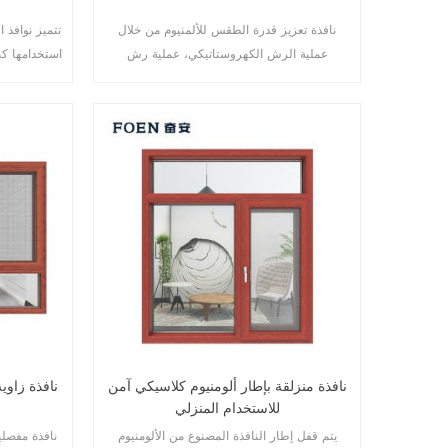
نافذة تعزيز قدرة الطقس للألمنيوم من خلال
تتميز نوافذ 
عملية الرش الكهروستاتيكي، عملية رش
استخدامها كنا
المسحوق الكهروستاتيكي على سطح الألومنيوم،
المنزلقة أق
حماية البيئة، الصحة، اللمسة المريحة، زيادة
بينما تسمح ف
مقاومة التآكل للألمنيوم، مقاومة الصقيع ومقاومة
الأحماض، مقاومة الطقس المضادة للبهتان.
نافذة منزلقة بإطار ألومنيوم كلاسيكي آمن
نافذة زاوي
للاستخدام المنزلي
يتم قفل إطار النافذة المصنوع من الألومنيوم
نافذة مفصلي