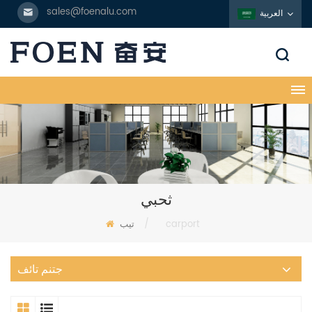
sales@foenalu.com
العربية
ثحبي
carport
/
تيب
جتنم تائف