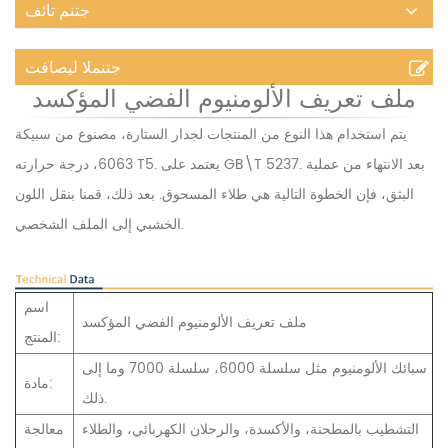
جتنم تائف
جتنملا ليصافت
ملف تعريف الألومنيوم الفضي المؤكسد
يتم استخدام هذا النوع من المنتجات لجدار الستارة، مصنوع من سبيكة
6063، درجة حرارته T5. يعتمد على GB\T 5237. بعد الانتهاء من عملية
البثق، فإن الخطوة التالية هي طلاء المسحوق. بعد ذلك، قمنا بنقل اللون
الخشبي إلى الملف الشخصي.
اسم
ملف تعريف الألومنيوم الفضي المؤكسد
المنتج:
سبائك الألومنيوم مثل سلسلة 6000، سلسلة 7000 وما إلى
مادة:
ذلك.
التشطيب بالمطحنة، والأكسدة، والرحلان الكهربائي، والطلاء
معالجة