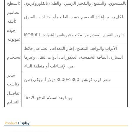
بالمسحوق، والتلميع، والتفجير الرملي، والطلاء بالفلوروكربون.
السطح:
تصاميم
لكل رسم، إعادة التصميم حسب الطلب أو احتياجات السوق.
أنيقة:
جودة
ISO9001، تقرير التقييم المقدم من مكتب فيريتاس للشهادة
موثوقة:
الأبواب والنوافذ، المطبخ، إطار المعدات، الصناعة، حائط
الستارة، الطاقة الشمسية، الديكورات، أدوات النقل، وغيرها
يستخدم:
من الإنشاءات أو منطقة البناء.
سعر
سعر فوب فوتشو: 2300-3000 دولار أمريكي/طن
مناسب:
تفاصيل
15-20 يوما بعد استلام الدفع
التسليم: