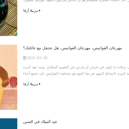
. أحد الأشياء المثيرة للاهتمام هو أن الناس يحرقون النقود الورقية للموتى.
ديزملا أرقا
مهرجان الفوانيس، مهرجان الفوانيس، هل تحتفل مع عائلتك؟
2021-02-26
وعادة ما يكون في فبراير أو مارس في التقويم الميلادي. ومنذ عهد أسرة
اد)، أصبح مهرجانًا ذا أهمية كبيرة. النشاط المهم في هذا اليوم هو مشاهدة الفوانيس. في جميع أنحاء
ديزملا أرقا
عيد الميلاد في الصين