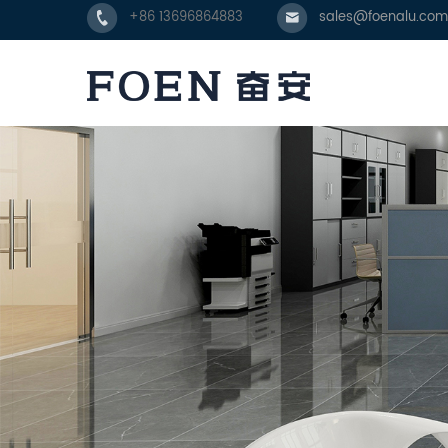
+86 13696864883
sales@foenalu.com