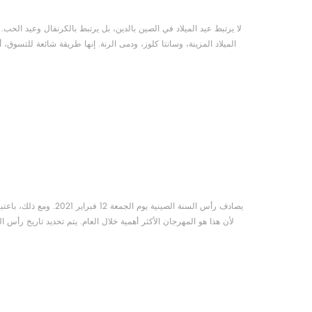
لا يرتبط عيد الميلاد في الصين بالدين، بل يرتبط بالكرنفال وعيد الحب.
الميلاد المزينة، وسانتا كلوز، ودمى الرنة. إنها طريقة شائعة للتسوق، أ
هذه الفرصة للتعبير عن حبهم لبعضهم البعض. كما يُروّج التجار بكثافة لمجموعة كبيرة ومتنوعة من المنتجات الرومانسية للأزواج. و...
يصادف رأس السنة الصينية ي
لأن هذا هو المهرجان الأكثر أهمية خلال العام. يتم تحديد تاريخ رأس
جديد بعد الانقلاب الشتوي في 21 ديسمبر. وبالتالي، في كل مرة يقع فيها رأس السنة الجديدة في الصين في تواريخ مختلفة من التقويم ال...