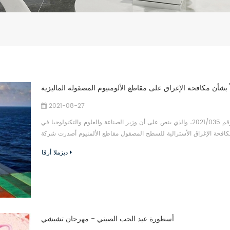
اً بشأن مكافحة الإغراق على مقاطع الألومنيوم المصقولة الماليزية
2021-08-27
في 2 يونيو 2021، أصدرت لجنة مكافحة الإغراق الأسترالية الإعلان رقم 2021/035، والذي ينص على أن وزير الصناعة والعلوم والتكنولوجيا في
غراق الأسترالية للسطح المصقول مقاطع الألمنيوم أصدرت شركة Finish Aluminum Extrusions توصية
نهائية بفرض رسوم إغراق، حيث بلغ هامش إغراق شركة Milleon Extruder Sdn Bhd 6.1%، وهامش إغراق شركة LB Aluminum Sdn Bhd
ديزملا أرقا
2.6%، وهامش إغراق شركة Kamc...
أسطورة عيد الحب الصيني - مهرجان تشيشي