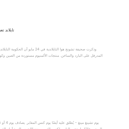
تايلاند ت
وذكرت صحيفة تشونج هوا التايلاندية
المدرفل على البارد والساخن. منتجات الألمنيوم مستوردة من الصين وكوريا 
وقد اتُخذت تعديلات تكيفية استجابةً لارتفاع الأسعار. وقد دفع الارتفاع الكبير في تكلفة المواد الخام المقاول إلى الشكوى من عدم قدرت...