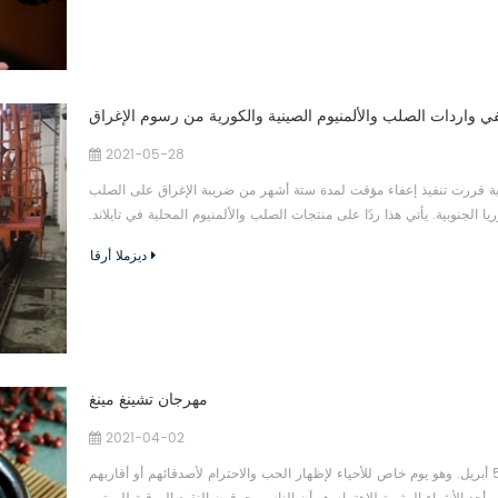
عفي واردات الصلب والألمنيوم الصينية والكورية من رسوم الإغراق
2021-05-28
 في 24 مايو أن الحكومة التايلاندية قررت تنفيذ إعفاء مؤقت لمدة ستة أشهر من ضريبة الإغراق على الصلب
الجنوبية. يأتي هذا ردًا على منتجات الصلب والألمنيوم المحلية في تايلاند.
ديزملا أرقا
مهرجان تشينغ مينغ
2021-04-02
يوم تشينغ مينغ - يُطلق عليه أيضًا يوم كنس المقابر. يصادف يوم 4 أو 5 أبريل. وهو يوم خاص للأحياء لإظهار الحب والاحترام لأصدقائهم أو أقاربهم