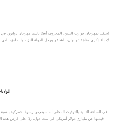
يُحتفل بمهرجان قوارب التنين، المعروف أيضًا باسم مهرجان دوانوو، في ا
لإحياء ذكرى وفاة تشو يوان، الشاعر ورجل الدولة النزيه والصادق، الذي 
التنين، التي ترمز إلى جهود الناس لإنقاذ تشو يوان. وفي الوقت الحالي، تُجسّد هذه السباقات أيضًا قيم التعاون والعمل الجماعي. علاوة ...
الولاي
قيمتها عن ملياري دولار أمريكي في ست دول، ردًا على فرض هذه ال
المكتب لا