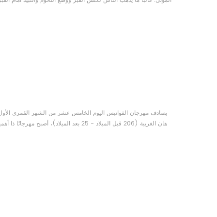
الموتى. غالبًا ما يذهب الناس لكنس القبر ووضع اللحوم والنبيذ أمام القبر
يعد عيد تشينغ مينغ وقتًا لتذكر الموتى والأحباء الراحلين. والأهم من ذلك، أنه فترة لتكريم واحترام الأجداد وأفراد الأسرة ا...
يصادف مهرجان الفوانيس اليوم الخامس عشر من الشهر القمري الأول، 
هان الغربية (206 قبل الميلاد - 25 بعد الميل
القلب كان الرهبان البوذيون يراقبون السريرة، أو بقايا حرق جسد بوذا، وإضاءة الفوانيس لعبادة بوذا في اليوم الخامس عشر من الشهر القمري ال...