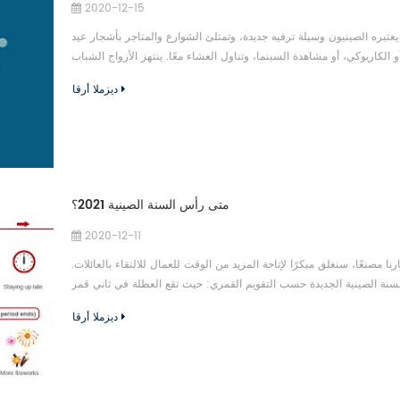
2020-12-15
 يعتبره الصينيون وسيلة ترفيه جديدة، وتمتلئ الشوارع والمتاجر بأشجار عيد
و الكاريوكي، أو مشاهدة السينما، وتناول العشاء معًا. ينتهز الأزواج الشباب
ديزملا أرقا
متى رأس السنة الصينية 2021؟
2020-12-11
وم الجمعة 12 فبراير 2021. ومع ذلك، باعتبارنا مصنعًا، سنغلق مبكرًا لإتاحة المزيد من الوقت للعمال للالتقاء بالعائلات.
 السنة الصينية الجديدة حسب التقويم القمري: حيث تقع العطلة في ثاني قمر
ديزملا أرقا