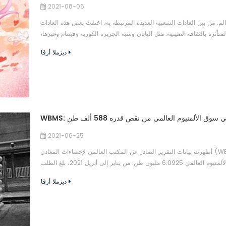
2021-08-05
 من بين العادات الشعبية العديدة المرتبطة به، اختفت بعض هذه العادات
المتأثرة بالثقافة الصينية، مثل اليابان وشبه الجزيرة الكورية وفيتنام وغيرها،
ديزملا أرقا
2021-06-25
أظهرت بيانات التقرير الصادر عن المكتب العالمي لإحصاءات المعادن (WBMS) يوم الأربعاء أن سوق الألمنيوم العالمي يعاني من نقص قدره 588
ألف طن من يناير إلى أبريل 2021. في أبريل 2021، بلغ استهلاك سوق الألمنيوم العالمي 6.0925 مليون طن. من يناير إلى أبريل 2021، بلغ الطلب
العالمي على الألمنيوم 23.45 مليون طن، مقارنة بـ 21.146 مليون طن في نفس الفترة من العام الماضي، بزيادة قدرها 2.304 مليون طن على
ديزملا أرقا
أساس سنوي....