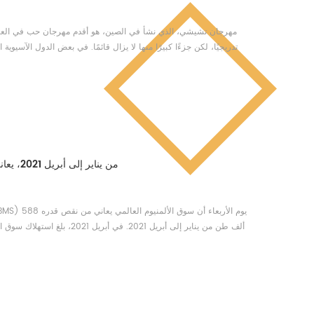
مهرجان تشيشي، الذي نشأ في الصين، هو أقدم مهرجان حب في العالم.
تدريجيًا، لكن جزءًا كبيرًا منها لا يزال قائمًا. في بعض الدول الآسيوية 
يُحتفل أيضًا بمهرجان السابع المزدوج. في 20 مايو/أيار 2006، لا يحظى هذا اليوم بشهرة واسعة كغيره من المهرجانات الصينية. لكن كل ش...
WBMS: من يناير إلى أبريل 2021، يعاني سوق الألمنيوم العالمي من نقص قدره 588 ألف طن