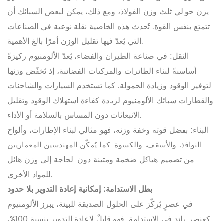
يزن حوالي ثلث وزن الفولاذ، ومع ذلك، يمكن لبعض السبائك أن
تتمتع بنفس القوة. تُحدث هذه الخاصية نقلة نوعية في الصناعات
التي يُعدّ فيها تقليل الوزن أمرًا بالغ الأهمية.
النقل: في صناعة الطيران والفضاء، يُعدّ الألومنيوم ركيزةً
أساسيةً لبناء الطائرات والمركبات الفضائية، إذ يُخفّض وزنها
لتوفير الوقود وزيادة الحمولة. كما تستخدم السيارات والشاحنات
والقطارات سبائك الألومنيوم لزيادة كفاءة استهلاك الوقود وتقليل
الانبعاثات دون المساس بالسلامة أو الأداء.
البناء: بفضل قوته وخفة وزنه، فهو مثالي لبناء الإطارات، وألواح
النوافذ، والأسقف، والكسوة. كما يُمكّن المهندسين المعماريين
من تصميم هياكل ضخمة ومتينة دون الحاجة إلى وزن هائل
للمواد الأخرى.
بطل الاستدامة: إمكانية إعادة التدوير بلا حدود
في عصرٍ يُركّز على الحلول الصديقة للبيئة، يبرز الألومنيوم
كعنصرٍ رائدٍ في الاستدامة. فهو قابلٌ لإعادة التدوير بنسبة 100%،