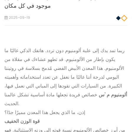
موجود في كل مكان
2025-09-19
ربما تمد يدك إلى علبة ألومنيوم دون تردد. هاتفك الذكي غالبًا ما
يكون بإطار من الألومنيوم. قد تطهو عشاءك في مقلاة من
الألومنيوم. هذا المعدن الأبيض الفضي مُدمج بسلاسة في روتيننا
اليومي لدرجة أننا غالبًا ما نغفل عن تعدد استخداماته وأهميته
الكبيرة. من السيارات التي نقودها إلى المباني التي نعمل فيها،
ألومنيوم
م
'س
خصائص فريدة تجعلها مادة أساسية تشكل عالمنا
الحديث.
إذن، ما الذي يجعل هذا المعدن مميزًا جدًا؟
قوة الوزن الخفيف
من أبرز خصائص الألومنيوم نسبة قوته إلى وزنه الاستثنائية. فهو