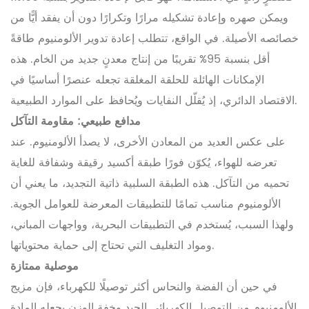
ويمكن صهره وإعادة تشكيله مرارًا وتكرارًا دون أن يفقد أيًّا من
خصائصه الأصيلة. في الواقع، تتطلب إعادة تدوير الألومنيوم طاقةً
أقل بنسبة 95% تقريبًا من إنتاج معدنٍ جديد من الخام. هذه
الإمكانات الهائلة للحلقة المغلقة تجعله عنصرًا أساسيًا في
الاقتصاد الدائري، إذ يُقلّل النفايات ويُحافظ على الموارد الطبيعية.
مدافع طبيعي: مقاومة التآكل
على عكس العديد من المعادن الأخرى، لا يصدأ الألومنيوم. عند
تعرضه للهواء، يُكوّن فورًا طبقة أكسيد رقيقة وشفافة للغاية
تحميه من التآكل. هذه الطبقة السلبية ذاتية التجديد، ما يعني أن
الألومنيوم مناسب تمامًا للتطبيقات المعرضة للعوامل الجوية.
ولهذا السبب، يُستخدم في التطبيقات البحرية، وواجهات المباني،
ومواد التغليف التي تحتاج إلى حماية محتوياتها.
موصلية ممتازة
في حين أن الفضة والنحاس أكثر توصيلًا للكهرباء، فإن مزيج
الألومنيوم من التوصيل الكهربائي الجيد وخفة الوزن يجعله المادة