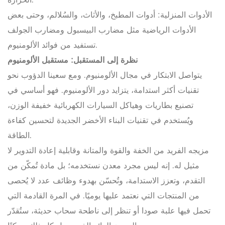
الحرارة.
الأدوات المنزلية: أدوات المطبخ، والأثاث، والسُلالم، وحتى بعض
الأدوات الرياضية مثل مضارب البيسبول ومضارب الجولف
تستفيد من فوائد الألومنيوم.
نظرة إلى المستقبل: مستقبل الألومنيوم
يتواصل الابتكار في مجال الألومنيوم. ومع سعينا الدؤوب نحو
تقنيات أكثر استدامة، يتزايد دور الألومنيوم. فهو أساسي في
تصنيع بطاريات وهياكل السيارات الكهربائية خفيفة الوزن،
ويُستخدم في تقنيات البناء الأخضر الجديدة لتحسين كفاءة
الطاقة.
مزيجه الفريد من الخفة والقوة والمتانة وقابلية إعادة التدوير لا
مثيل له. إنه ليس مجرد معدن نستخدمه؛ بل مادة تُمكّن من
التقدم، وتعزز الاستدامة، وتُحسّن بهدوء وظائف عدد لا يُحصى
من المنتجات التي نعتمد عليها يوميًا. في المرة القادمة التي
تحمل فيها علبة صودا أو تنظر إلى ناطحة سحاب حديثة، ستُقدّر