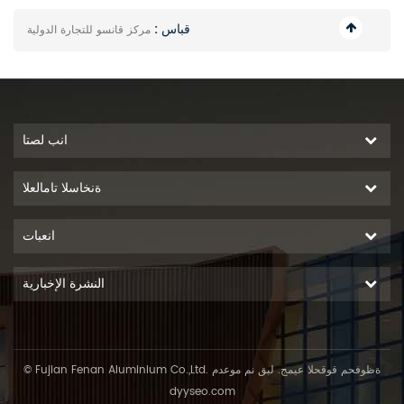
قباس :
مركز قانسو للتجارة الدولية
انب لصتا
ةنخاسلا تامالعلا
انعبات
النشرة الإخبارية
© Fujian Fenan Aluminium Co.,Ltd. ةظوفحم قوقحلا عيمج. لبق نم موعدم
dyyseo.com