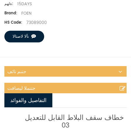
15DAYS
ةلهم:
FOEN
Brand:
73089000
HS Code:
نآلا لاصتالا
جتنم تائف
جتنملا ليصافت
التفاصيل والفوائد
خطاف سقف البلاط القابل للتعديل
03