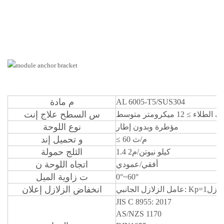
م
مادة
AL 6005-T5/SUS304
س
السطح
علاج
إنت
 الطلاء
≥
12 ميكرومتر
متوسط
نوع اللوحة
مؤطرة وبدون إطار
و
تحميل إند
60 م/ث
≤
الثلج
حمولة
1.4 كيلو نيوتن/م2
اتجاه اللوحة
ن
أفقي/عمودي
ت
زاوية الميل
0°~60°
انخفاض الزلازل
إعلان
JIS C 8955: 2017
AS/NZS 1170