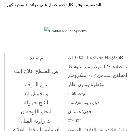
، وفر تكاليفك واحصل على عوائد اقتصادية كبيرة.
الشمسية
م
مادة
AL 6005-T5/SUS304/Q235B
 الطلاء
≥
12 ميكرومتر
متوسط
س
السطح
علاج
إنت
 المجلفن الساخن
≥ 65
ميكرومتر
نوع اللوحة
مؤطرة وبدون إطار
و
تحميل إند
60 م/ث
≤
الثلج
حمولة
1.4 كيلو نيوتن/م2
اتجاه اللوحة
ن
أفقي/عمودي
ت
زاوية الميل
0°~60°
انخفاض الزلازل
إعلان