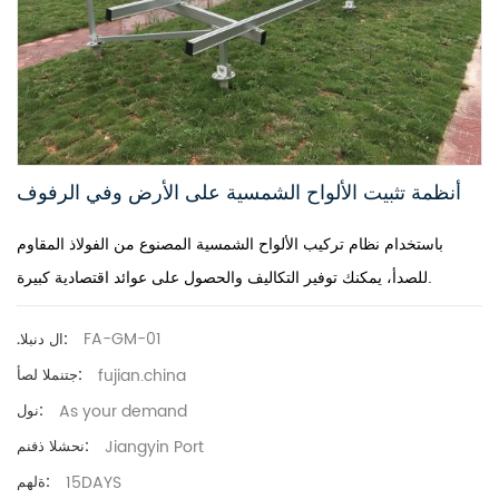
أنظمة تثبيت الألواح الشمسية على الأرض وفي الرفوف
باستخدام نظام تركيب الألواح الشمسية المصنوع من الفولاذ المقاوم
للصدأ، يمكنك توفير التكاليف والحصول على عوائد اقتصادية كبيرة.
FA-GM-01
.ال دنبلا:
fujian.china
جتنملا لصأ:
As your demand
نول:
Jiangyin Port
نحشلا ذفنم:
15DAYS
ةلهم: