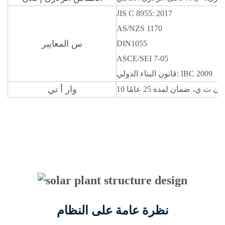
JIS C 8955: 2017
AS/NZS 1170
س
المعايير
DIN1055
ASCE/SEI 7-05
قانون البناء الدولي: IBC 2009
وار
أ
تي
أ
ن
ت
ي، ضمان لمدة 25 عامًا
نظرة عامة على النظام