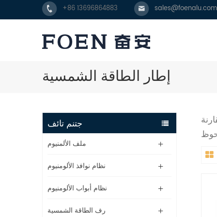
+86 13696864883
sales@foenalu.com
إطار الطاقة الشمسية
ارنة
جتنم تائف
ملف الألمنيوم
نظام نوافذ الألومنيوم
نظام أبواب الألومنيوم
رف الطاقة الشمسية