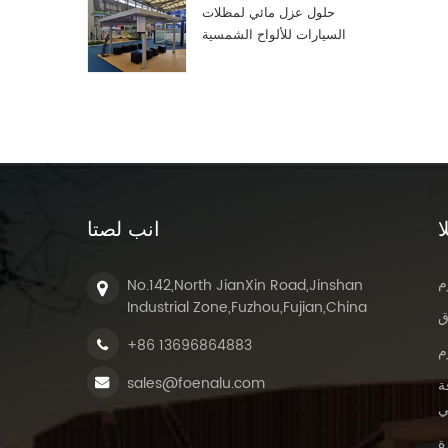
حلول عزل مائي لمظلات
السيارات للألواح الشمسية
الكهروضوئية
ا
انب لصتا
م
No.142,North JianXin Road,Jinshan
Industrial Zone,Fuzhou,Fujian,China
ق
+86 13696864883
م
sales@foenalu.com
ة
ي
ة