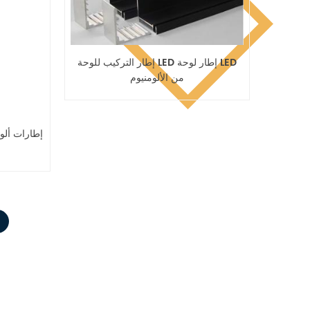
إطار التركيب للوحة LED إطار لوحة LED
من الألومنيوم
إطارات ألو
تا