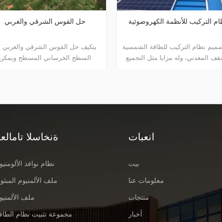
نظام التركيب للأنظمة الكهروضوئية
حل القوس الشرقي
تم تصميم نظام التركيب للطاقة الشمسية
يتكيف حل القوس الشرق
للسقف المعدني، وله مزايا مثل التجميع
السطح الخرساني ال
السهل، وإمدادات الطاقة الهائلة، والثبات
تطبيقه على النظام الم
وما إلى ذلك.
الخرسانية، وقاعدة البراغي التوسعية.
انعبات
ةنخاسلا تامالعل
بيت
نظام نوافذ الألومنيو
معلومات عنا
ملف الألمنيوم المبثو
منتجات
ملف الألمنيو
أخبار
مجموعة تثبيت نظام الطاق