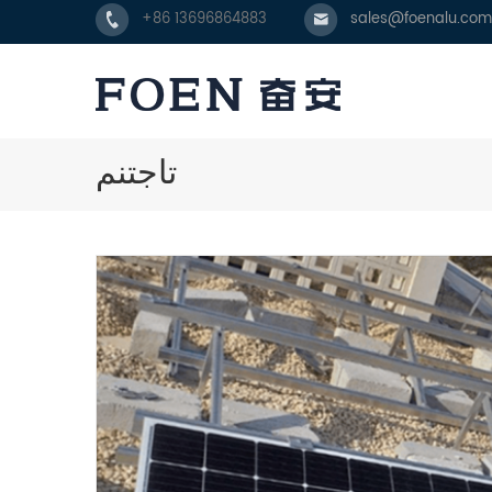
+86 13696864883
sales@foenalu.com
تاجتنم