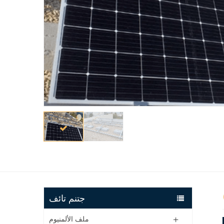
جتنم تائف
ملف الألمنيوم