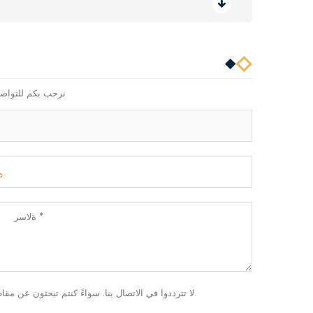
نرحب بكم للتواصل
لا تترددوا في الاتصال بنا. سواءً كنتم تبحثون عن مقاطع ألمنيوم، أو نوافذ وأبواب، أو جدران ستائرية، فإن "فنان" توفر لكم كل ما تحتاجونه.