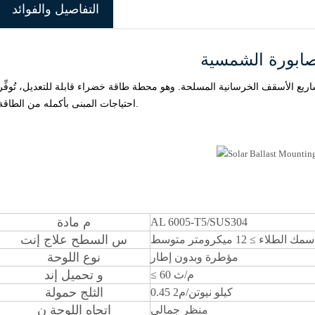
التفاصيل والفوائد
صابورة الشمسية
مشاريع الأسقف الخرسانية المسلحة. وهو محطة طاقة خضراء قابلة للتعديل، تُوفِّر
احتياجات المبنى بأكمله من الطاقة.
م
مادة
AL 6005-T5/SUS304
س
السطح
علاج
إنت
سمك الطلاء
≥
12 ميكرومتر
متوسط
نوع اللوحة
مؤطرة وبدون إطار
و
تحميل إند
60 م/ث
≤
الثلج
حمولة
0.45 كيلو نيوتن/م2
اتجاه اللوحة
ن
منظر جمالي