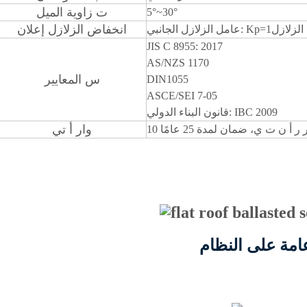
ت
زاوية الميل
5°~30°
انخفاض الزلازل
إعلان
JIS C 8955: 2017
AS/NZS 1170
س
المعايير
DIN1055
ASCE/SEI 7-05
قانون البناء الدولي: IBC 2009
وار
أ
تي
ر
أ
ن
ت
ي، ضمان لمدة 25 عامًا
امة على النظام