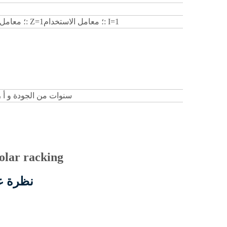
عامل الزلازل الجانبي: Kp=1؛ معامل الزلازل: Z=1؛ معامل الاستخدام: I=1
10 سنوات من الجودة
و
أ
ر
نظرة ع