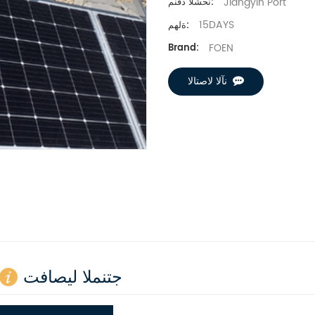
Jiangyin Port
نحشلا ذفنم:
15DAYS
ةلهم:
FOEN
Brand:
نآلا لاصتالا
جتنملا ليصافت