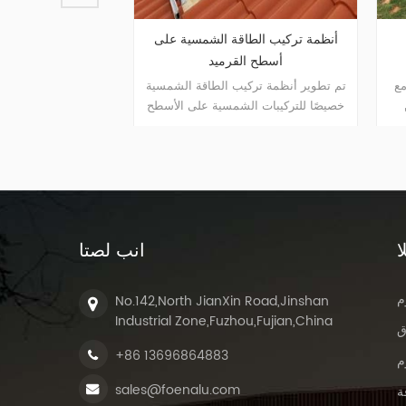
 والغربي
أنظمة تركيب الطاقة الشمسية على
حلول 
أسطح القرميد
ي والغربي مع
تم تطوير أنظمة تركيب الطاقة الشمسية
مسطح ويمكن
خصيصًا للتركيبات الشمسية على الأسطح
أنواع 
ثبت، والكتلة
السكنية والتجارية.
ا
انب لصتا
م
No.142,North JianXin Road,Jinshan
Industrial Zone,Fuzhou,Fujian,China
ق
+86 13696864883
م
sales@foenalu.com
ة