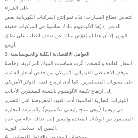
على الشراء.
انتعاش قطاع السيارات: قدّم نمو إنتاج المركبات الكهربائية بعض
الدعم، إذ يُعدّ الألومنيوم مادةً أساسيةً في المركبات خفيفة
الوزن. إلا أن هذا لم يُعوّض تمامًا عن ضعف الطلب على نطاق
أوسع.
3. العوامل الاقتصادية الكلية والجيوسياسية
أسعار الفائدة والتضخم: أثّرت سياسات البنوك المركزية، وخاصةً
موقف الاحتياطي الفيدرالي الأمريكي من خفض أسعار الفائدة،
على معنويات المستثمرين. كما أدى ارتفاع قيمة الدولار الأمريكي
إلى ارتفاع تكلفة الألومنيوم بالنسبة للمشترين الأجانب.
التوترات التجارية العالمية: أدت القيود المفروضة على التصدير
في روسيا (وهي منتج رئيسي للألمنيوم) والتوترات التجارية
المستمرة بين الولايات المتحدة والصين إلى إضافة حالة من عدم
اليقين إلى سلاسل التوريد.
4. مستويات المخزون والتداول المضاربي