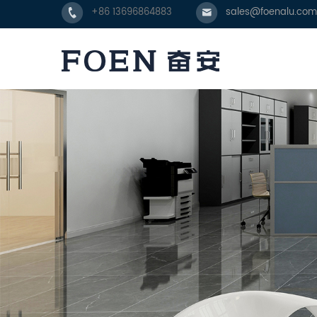
+86 13696864883
sales@foenalu.com