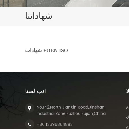
شهاداتنا
شهادات FOEN ISO
ا
انب لصتا
م
No.142,North JianXin Road,Jinshan
Industrial Zone,Fuzhou,Fujian,China
ق
+86 13696864883
م