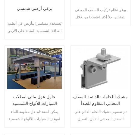
برغي أرضي شمسي
يوفر نظام تركيب السقف المعدني
للمثبتين حلاً أكثر اقتصادا من خلال
تُستخدم مسامير التأريض في أنظمة
التثبيت السريع والبنية الأكثر أمانًا.
الطاقة الشمسية المثبتة على الأرض
دون الحاجة إلى تصنيع أي كتلة في
الموقع.
مشبك اللحامات الدائمة للسقف
حلول عزل مائي لمظلات
المعدني المقاوم للصدأ
السيارات للألواح الشمسية
الكهروضوئية
تم تصميم مشبك اللحام القائم على
يمكن استخدام حل مقاومة الماء
السقف المعدني القابل للتعديل
لموقف السيارات للألواح الشمسية
خصيصًا لنظام تثبيت الطاقة
الكهروضوئية كمحطة شحن مباشرة
الشمسية على السقف المعدني،
للسيارة الكهربائية بمجرد توصيلها