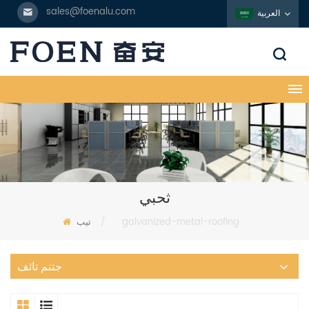
sales@foenalu.com
العربية
ثحبي
galvanized-metal-roofing
/
تيب
جتنم تائف