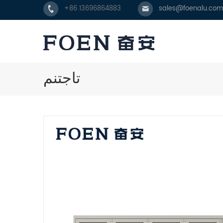
+86 13696864883
sales@foenalu.com
تاجتنم