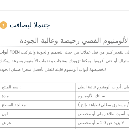
جتنملا ليصافت
لألومنيوم الفضي رخيصة وعالية الجودة
 أستراليا أو حتى أفريقيا، يمكننا تزويدك بمنتجات وخدمات الألمنيوم بسرعة. يمكنك
بأفضل سعر! ضمان الجودة!
تخصيصها.
أبواب ألومنيوم قابلة للطي
لطي، أبواب ألومنيوم ثنائية الطي
اسم المنتج:
سبائك الألومنيوم
مادة:
/
مسحوق مطلي/طباعة
،إلخ.)
معالجة السطح:
لون:
لا يزيد عن 2.0 م أو مخصص
عرض: