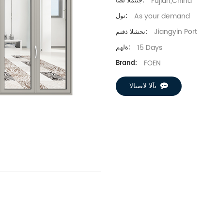
Fujian,China
جتنملا لصأ:
As your demand
نول:
Jiangyin Port
نحشلا ذفنم:
15 Days
ةلهم:
FOEN
Brand:
نآلا لاصتالا