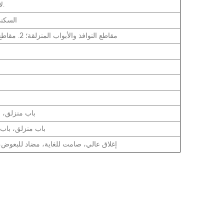
لا يزيد عن 3.2 مليون أو مخصص.
السكني
1. مقاطع النوافذ والأبواب المنزلقة؛ 2. مقاطع النوافذ والأبواب ذات الإطار؛
باب منزلق، ب
باب منزلق، باب 
إغلاق عالي، صامت للغاية، مضاد للبعوض