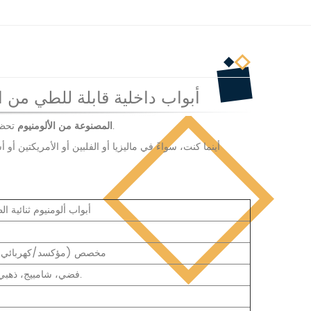
أبواب داخلية قابلة للطي من ا
تحظى بتقدير كبير من قبل عملائنا من حيث التصميم والجودة والتركيب.
أبواب FOEN المصنوعة من الألومنيوم
أينما كنت، سواءً في ماليزيا أو الفلبين أو الأمريكتين أو
أبواب ألومنيوم ثنائية ا
مخصص (مؤكسد/كهربائي
فضي، شامبيج، ذهبي، أسود، طلاء رملي أو مخصص.