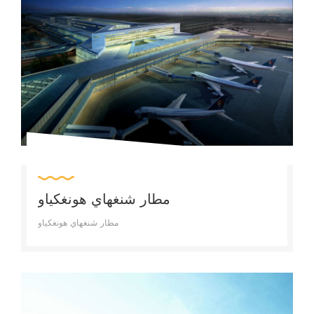
مطار شنغهاي هونغكياو
مطار شنغهاي هونغكياو