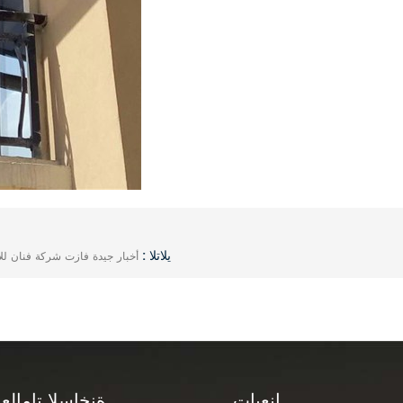
يلاتلا :
أخبار جيدة فازت شركة فنان للألمنيوم بجائزة أفضل 20 شرك
انعبات
ةنخاسلا تامالعل