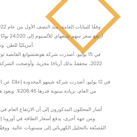
أمريكيًا للطن. وتشهد أسعار الألومنيوم ارتفاعًا ملحوظًا، وقد أصدرت العديد من شركات الألومنيوم المدرجة إعلانات عن زيادة مسبقة في أدائها.
2022، محققةً بذلك أرباحًا مجزية. وأوضحت الشر
أشار المحللون المذكورون إلى أن الارتفاع العام في
ومن جهة أخرى، يدفع أسعار الطاقة في أوروبا إلى