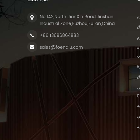
م
No.142,North JianXin Road,Jinshan
Industrial Zone,Fuzhou,Fujian,China
ق
+86 13696864883
م
sales@foenalu.com
ة
ي
ة
ق
ى
ح
ة
ي
ة