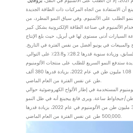
بروفايل
جينغ أن الاستفادة من اتجاه المركبات ذات الطاقة الجديدة
لنمو الطلب على الألمنيوم. وفي سياق النمو المطرد، من
ة السيارات أدنى مستوى لها في أبريل، حيث بلغ الإنتاج
 أداء الإنتاج والمبيعات في يونيو أفضل من نفس الفترة في التاريخ.
بلغ إنتاج ومبيعات السيارات في الشهر 2.499 مليون و2.502 مليون على التوالي، بزيادة قدرها 29.7٪ و34.4٪ عن الشهر السابق، وزيادة سنوية قدرها 28.2٪ و23.8٪ على التوالي.
وتعتقد شركة كابيتال سيكيوريتيز أن كمية الألمنيوم المستخدمة في المركبات التي تعمل بالطاقة الجديدة في بلدي ستصل إلى 1.08 مليون طن في عام 2022، بزيادة قدرها 380 ألف
طن عن نفس الفترة من العام الماضي.
ومنيوم المستخدمة في إطار الألواح الكهروضوئية حوالي
13 طن/جيجاواط ساعة، بينما تبلغ كمية الألومنيوم المستخدمة في حامل الألواح الكهروضوئية المُركّب حوالي 7,000 طن/جيجاواط ساعة. ويرى فانغ ييجينغ أنه في ظل النمو
المطرد، ستُعزز البنية التحتية الجديدة للطاقة قوتها. وتشير التقديرات إلى أن صناعة الطاقة الكهروضوئية ستستخدم 3.24 مليون طن من الألومنيوم في عام 2022، بزيادة قدرها
500,000 طن عن نفس الفترة من العام الماضي.