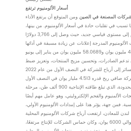
أسعار الألومنيوم ترتفع
شركات المصنعة في الصين
ومن المتوقع أن يرتفع الأداء
لصراعات الجيوسياسية، مما تسبب في تقلبات حادة في أسعار الألومنيوم. من بينها،
ارتفع سعر سهم شنغهاي للألمنيوم إلى 24,020 يوانًا للطن، مقتربًا من مستوى قياسي؛ بل وصل سعر سهم لندن للألمنيوم إلى مستوى قياسي جديد، حيث وصل إلى 3,766 دولارًا
في 15 يوليو، أصدرت شركة هونغتشوانغ القابضة توقعاتها للأداء. ومن المتوقع أن تحقق الشركة أرباحًا تتراوح بين 44.7079 مليون يوان و58.0689 مليون يوان من يناير إلى يونيو
التي تدعم الصادرات، وتحسين مزيج المنتجات، وتعزيز ضبط
في 12 يوليو، أصدرت شركة شينهو المحدودة إعلانًا عن الزيادة السابقة في النصف الأول من العام. ومن المتوقع أن تحقق الشركة صافي ربح قدره 4.513 مليار يوان في النصف الأول
من العام، بزيادة سنوية قدرها 208.46%. ويعود هذا النمو في أدائها إلى دخول مشروع شركة يوننان شينهو للألمنيوم المحدودة، الذي تبلغ طاقته الإنتاجية 900 ألف طن، مرحلة
ة. فمن جهة، يؤثر هذا على إمدادات الألومنيوم الأولي،
لندن للمعادن، ارتفعت أرباح شركات الألومنيوم المحلية
المُصنّعة بالتحليل الكهربائي إلى مستويات عالية. ووفقًا للتقديرات، بلغ متوسط ربح طن الألومنيوم في هذه الصناعة آنذاك حوالي 6000 يوان، وكان حماس الشركات للإنتاج مرتفعًا،