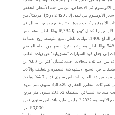
مما ساهم في تحفيز تصدير منتجات الألومنيوم المحلية.
را الألومنيوم في الانخفاض. من بين هذه الأسعار، انخفض
ات الألومنيوم كانت جيدة. صرّح فانغ ييجينغ، المحلل في
شركة شنغهاي ستيل يونيون، لمراسل صحيفة "سيكيورتيز ديلي": "من يناير إلى يونيو 2022، بلغ متوسط التكلفة المرجحة للألومنيوم المُحلل كهربائيًا 16,764 يوانًا للطن، وهو نفس
سعر سبائك الألومنيوم الفورية لشركة شنغهاي ستيل يونيون من يناير إلى يونيو من ذلك الشهر. وبالمقارنة مع متوسط السعر البالغ 21,406 يوانات للطن، يبلغ متوسط ربح الصناعة
رات إلى جعل قوة السيارات "مسؤولية" عن زيادة الطلب
من منظور سوق استهلاك الألمنيوم الطرفي الكهربائي في بلدي، تُعدّ قطاعات البناء والعقارات والنقل وإلكترونيات الطاقة من أهم ثلاثة مجالات، حيث تُشكّل أكثر من 60% من
وفقًا لبيانات المكتب الوطني للإحصاء، بلغ الاستثمار الوطني في تطوير العقارات 5,213.4 مليار يوان في الفترة من يناير إلى مايو من هذا العام، بانخفاض سنوي قدره 4.0%. وبلغت
مساحة مبيعات المساكن التجارية 507.38 مليون متر مربع، بانخفاض سنوي قدره 23.6%. وبلغت مساحة بناء المساكن لشركات التطوير العقاري 8,315.25 مليون متر مربع،
بانخفاض سنوي قدره 1.0%. وبلغت مساحة المساكن التي بدأت حديثًا 516.28 مليون متر مربع، بانخفاض قدره 30.6%. وبلغت مساحة المساكن المكتملة 233.62 مليون متر مربع،
بانخفاض قدره 15.3%. وتُظهر إحصاءات شركة ماي ستيل أنه في الفترة من يناير إلى مايو من هذا العام، بلغ إجمالي إنتاج مقاطع الألومنيوم 2.2332 مليون طن، بانخفاض سنوي قدره
50,000 طن.