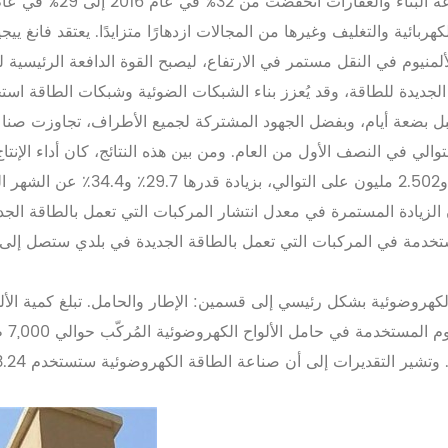
إلى 29% في عام 2021، إلا أن الطلب على الألمنيوم في النقل،
هربائية والتغليف وغيرها من المجالات ازدهارًا متزايدًا. يعتقد فانغ يي
لمنيوم في النقل مستمر في الارتفاع، ليصبح القوة الدافعة الرئيسية 
قبل بضعة أيام، وبفضل الجهود المشتركة لجميع الأطراف، تجاوزت صناع
12.057 مليون سيارة على التوالي في النصف الأول من العام. ومن بين هذه النتائج، كان
كهروضوئية بشكل رئيسي إلى قسمين: الإطار والحامل. تبلغ كمية الأل
,000