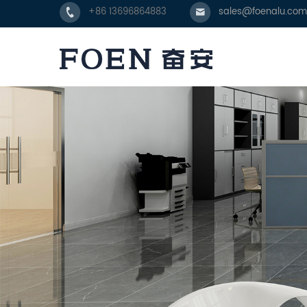
+86 13696864883
sales@foenalu.com