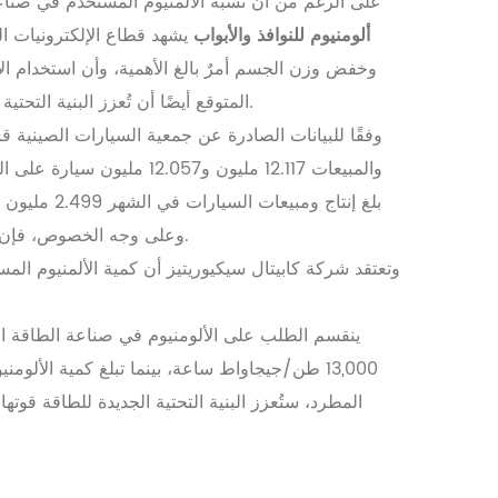
"على الرغم من أن نسبة الألمنيوم المستخدم في صناعة البناء والعقارات انخفضت من 32% في عام 2016 
ألومنيوم للنوافذ والأبواب
يشهد قطاع الإلكترونيات الك
وخفض وزن الجسم أمرٌ بالغ الأهمية، وأن استخدام الأ
المتوقع أيضًا أن تُعزز البنية التحتية الجديدة للطاقة، وقد يُعزز بناء الشبكات الضوئية وشبكات الطاقة استخدام الألمنيوم في صناعة الطاقة الإلكترونية بشكل كبير.
وفقًا للبيانات الصادرة عن جمعية السيارات الصينية 
والمبيعات 12.117 مليون و
وعلى وجه الخصوص، فإن الزيادة المستمرة في معدل انتشار المركبات التي تعمل بالطاقة الجديدة ستدفع النمو السريع للطلب على منتجات الألومنيوم.
ينقسم الطلب على الألومنيوم في صناعة الطاقة ال