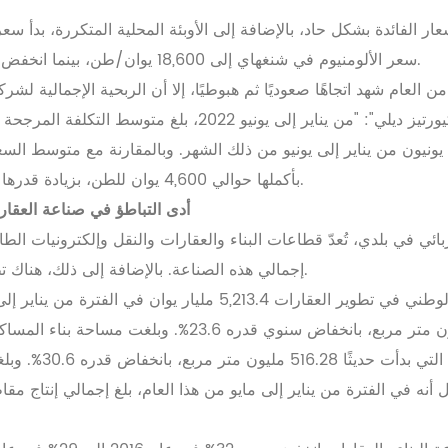
ار الفائدة بشكل حاد، بالإضافة إلى الأوبئة المحلية المتكررة، بدأ سع
سعر الألومنيوم في شنغهاي إلى 18,600 يوان/طن، بينما انخفض سعر الألومنيوم في لندن إلى 2,420 دولارًا أمريكيًا/طن.
لعام شهد اتجاهًا صعوديًا ثم هبوطيًا، إلا أن الربحية الإجمالية لشرك
بأكملها حوالي 4,600 يوان للطن، بزيادة قدرها 548 يوانًا للطن مقارنة بالفترة نفسها من العام الماضي.
أدى التباطؤ في صناعة العقا
إجمالي هذه الصناعة. بالإضافة إلى ذلك، هناك تطبيقات في السلع الاستهلاكية المعمرة والتغليف والآلات.