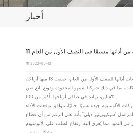
أخبار
 من أدائها مسبقًا في النصف الأول من العام
2022-08-12
وفقًا لبيانات "أورينتال فورتشن تشويس"، حتى 16 يوليو، أصدرت 14 شركة من أصل 26 شركة مدرجة في قطاع الألمنيوم توقعات أدائها للنصف الأول من العام، حققت 13 منها أرباحًا،
ركة واحدة فقط خسائر. وبالمقارنة مع الفترة نفسها من العام الماضي، حققت 11 شركة نموًا إيجابيًا، منها 7 شركات، بما في ذلك شركتا شينهو المحدودة ودونغ يانغ صن
شاين، زيادة في صافي أرباحها بأكثر من 100%.
 الألومنيوم جيدة نسبيًا. حاليًا، تتوافق توقعات الأداء
راسل "سيكيوريتيز ديلي" بأنه على الرغم من أن قطاع
في النمو، مما يُعزى إليه ارتفاع الطلب على الألومنيوم
بشكل رئيسي.